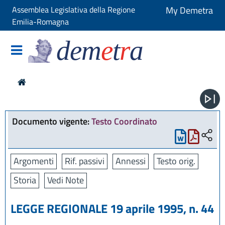
Assemblea Legislativa della Regione
My Demetra
Emilia-Romagna
dem
e
t
r
a
Documento vigente:
Testo Coordinato
Argomenti
Rif. passivi
Annessi
Testo orig.
Storia
Vedi Note
LEGGE REGIONALE 19 aprile 1995, n. 44