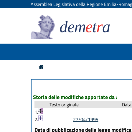
Assemblea Legislativa della Regione Emilia-Roma
dem
e
t
r
a
Storia delle modifiche apportate da :
Testo originale
Data 
1.
2.
27/04/1995
Data di pubblicazione della legge modific