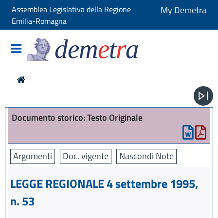
Assemblea Legislativa della Regione
My Demetra
Emilia-Romagna
dem
e
t
r
a
Documento storico: Testo Originale
Argomenti
Doc. vigente
Nascondi Note
LEGGE REGIONALE 4 settembre 1995,
n. 53