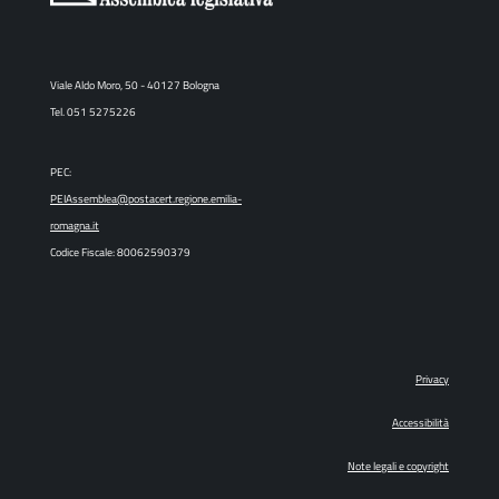
Viale Aldo Moro, 50 - 40127 Bologna
Tel. 051 5275226
PEC:
PEIAssemblea@postacert.regione.emilia-
romagna.it
Codice Fiscale: 80062590379
Privacy
Accessibilità
Note legali e copyright