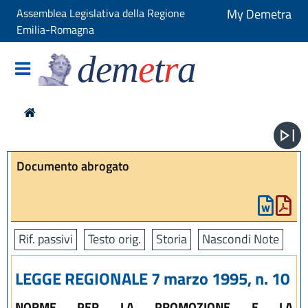
Assemblea Legislativa della Regione
My Demetra
Emilia-Romagna
dem
e
t
r
a
Documento abrogato
Rif. passivi
Testo orig.
Storia
Nascondi Note
LEGGE REGIONALE 7 marzo 1995, n. 10
NORME PER LA PROMOZIONE E LA