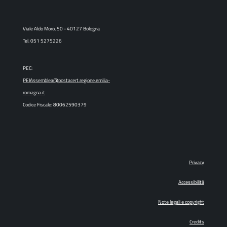
Viale Aldo Moro, 50 - 40127 Bologna
Tel. 051 5275226
PEC:
PEIAssemblea@postacert.regione.emilia-
romagna.it
Codice Fiscale: 80062590379
Privacy
Accessibilità
Note legali e copyright
Credits