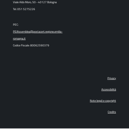
Viale Aldo Moro, 50 - 40127 Bologna
Tel. 051 5275226
PEC:
PEIAssemblea@postacert.regione.emilia-
romagna.it
Codice Fiscale: 80062590379
Privacy
Accessibilità
Note legali e copyright
Credits