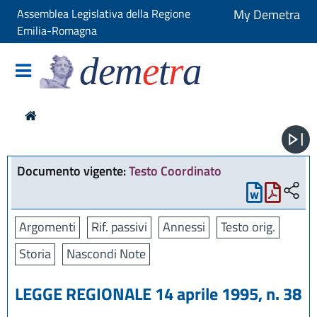
Assemblea Legislativa della Regione
My Demetra
Emilia-Romagna
dem
e
t
r
a
Documento vigente:
Testo Coordinato
Argomenti
Rif. passivi
Annessi
Testo orig.
Storia
Nascondi Note
LEGGE REGIONALE 14 aprile 1995, n. 38