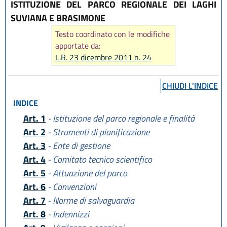
ISTITUZIONE DEL PARCO REGIONALE DEI LAGHI
SUVIANA E BRASIMONE
Testo coordinato con le modifiche
apportate da:
L.R. 23 dicembre 2011 n. 24
CHIUDI L'INDICE
INDICE
Art. 1
- Istituzione del parco regionale e finalità
Art. 2
- Strumenti di pianificazione
Art. 3
- Ente di gestione
Art. 4
- Comitato tecnico scientifico
Art. 5
- Attuazione del parco
Art. 6
- Convenzioni
Art. 7
- Norme di salvaguardia
Art. 8
- Indennizzi