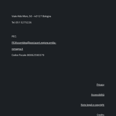
Viale Aldo Moro, 50 - 40127 Bologna
Tel. 051 5275226
PEC:
PEIAssemblea@postacert.regione.emilia-
romagna.it
Codice Fiscale: 80062590379
Privacy
Accessibilità
Note legali e copyright
Credits