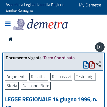
Assemblea Legislativa della Regione
My Demetra
Emilia-Romagna
dem
e
t
r
a
Documento vigente:
Testo Coordinato
Argomenti
Rif. attivi
Rif. passivi
Testo orig.
Storia
Nascondi Note
LEGGE REGIONALE 14 giugno 1996, n.