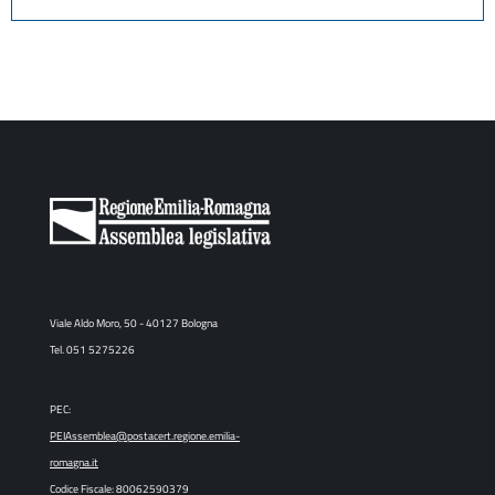
Viale Aldo Moro, 50 - 40127 Bologna
Tel. 051 5275226
PEC:
PEIAssemblea@postacert.regione.emilia-
romagna.it
Codice Fiscale: 80062590379