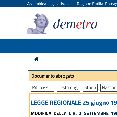
Assemblea Legislativa della Regione Emilia-Roma
dem
e
t
r
a
Documento abrogato
Rif. passivi
Testo orig.
Storia
Nascon
LEGGE REGIONALE 25 giugno 199
MODIFICA DELLA
L.R. 2 SETTEMBRE 19