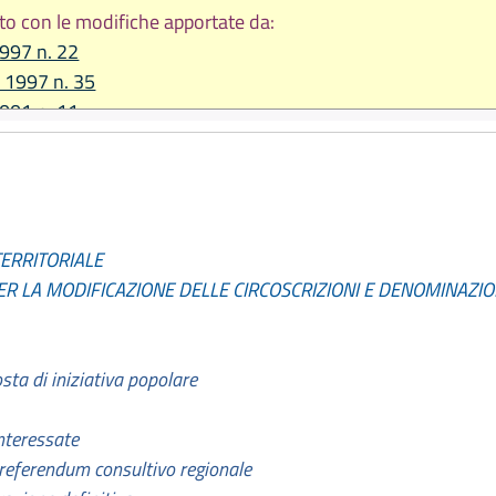
to con le modifiche apportate da:
1997 n. 22
e 1997 n. 35
2001 n. 11
re 2011 n. 21
re 2012 n. 21
TERRITORIALE
R LA MODIFICAZIONE DELLE CIRCOSCRIZIONI E DENOMINAZIONI
sta di iniziativa popolare
nteressate
 referendum consultivo regionale