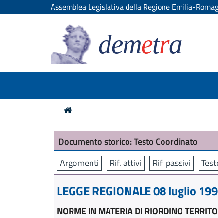
Assemblea Legislativa della Regione Emilia-Roma
dem
e
t
r
a
Documento storico: Testo Coordinato
Argomenti
Rif. attivi
Rif. passivi
Test
LEGGE REGIONALE 08 luglio 1996
NORME IN MATERIA DI RIORDINO TERRITOR