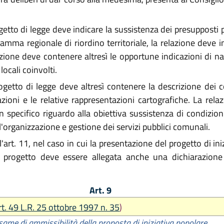
o di legge deve indicare la sussistenza dei presupposti prev
ma regionale di riordino territoriale, la relazione deve in
ione deve contenere altresì le opportune indicazioni di n
locali coinvolti.
tto di legge deve altresì contenere la descrizione dei co
ni e le relative rappresentazioni cartografiche. La relazi
ecifico riguardo alla obiettiva sussistenza di condizioni 
all'organizzazione e gestione dei servizi pubblici comunali.
'art. 11, nel caso in cui la presentazione del progetto di i
rogetto deve essere allegata anche una dichiarazione uff
Art. 9
rt. 49 L.R. 25 ottobre 1997 n. 35
)
same di ammissibilità della proposta di iniziativa popolare