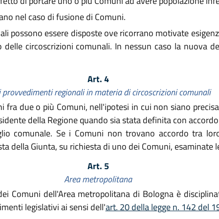
fetto di portare uno o più Comuni ad avere popolazione infer
ano nel caso di fusione di Comuni.
i possono essere disposte ove ricorrano motivate esigenze
o delle circoscrizioni comunali. In nessun caso la nuova d
Art. 4
i provvedimenti regionali in materia di circoscrizioni comunali
ni fra due o più Comuni, nell'ipotesi in cui non siano prec
sidente della Regione quando sia stata definita con accordo 
lio comunale. Se i Comuni non trovano accordo tra loro, 
ta della Giunta, su richiesta di uno dei Comuni, esaminate le 
Art. 5
Area metropolitana
ali dei Comuni dell'Area metropolitana di Bologna è disciplin
enti legislativi ai sensi dell'
art. 20 della legge n. 142 del 