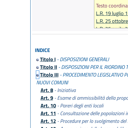
Testo coordina
L.R. 19 luglio 
L.R. 25 ottobr
L.R. 26 aprile 
L.R. 22 dicemb
L.R. 21 dicemb
INDICE
Titolo I
- DISPOSIZIONI GENERALI
Titolo II
- DISPOSIZIONI PER IL RIORDINO 
Titolo III
- PROCEDIMENTO LEGISLATIVO PE
NUOVI COMUNI
Art. 8
- Iniziativa
Art. 9
- Esame di ammissibilità della propo
Art. 10
- Pareri degli enti locali
Art. 11
- Consultazione delle popolazioni i
Art. 12
- Procedure per lo svolgimento del