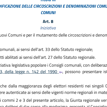
FICAZIONE DELLE CIRCOSCRIZIONI E DENOMINAZIONI COMUNA
COMUNI
Art. 8
Iniziativa
di nuovi Comuni e per il mutamento delle circoscrizioni e deno
comunali, ai sensi dell'art. 33 dello Statuto regionale;
ti abilitati ai sensi dell'art. 27 dello Statuto regionale.
ativa legislativa popolare i Consigli comunali, con delibera
3, della legge n. 142 del 1990
, possono presentare is
 dalla maggioranza degli elettori residenti nei singoli Co
re autenticate ai sensi delle vigenti norme regionali in mater
ai commi 2 e 3 del presente articolo, la Giunta regionale ver
alora deliberi di dar corso alla medesima, presenta al Consigl