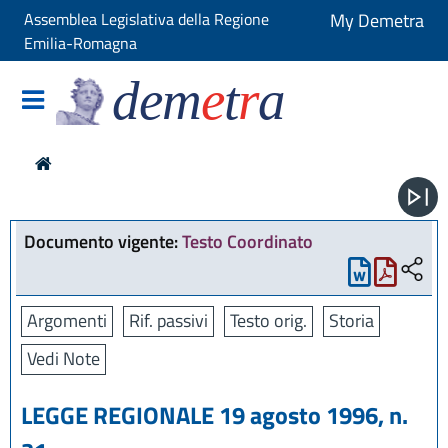
Assemblea Legislativa della Regione
My Demetra
Emilia-Romagna
dem
e
t
r
a
Documento vigente:
Testo Coordinato
Argomenti
Rif. passivi
Testo orig.
Storia
Vedi Note
LEGGE REGIONALE 19 agosto 1996, n.