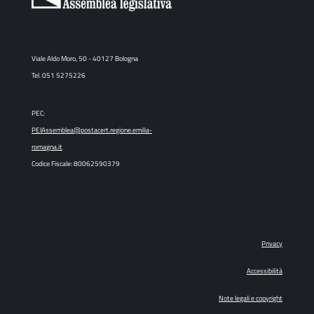
Viale Aldo Moro, 50 - 40127 Bologna
Tel. 051 5275226
PEC:
PEIAssemblea@postacert.regione.emilia-
romagna.it
Codice Fiscale: 80062590379
Privacy
Accessibilità
Note legali e copyright