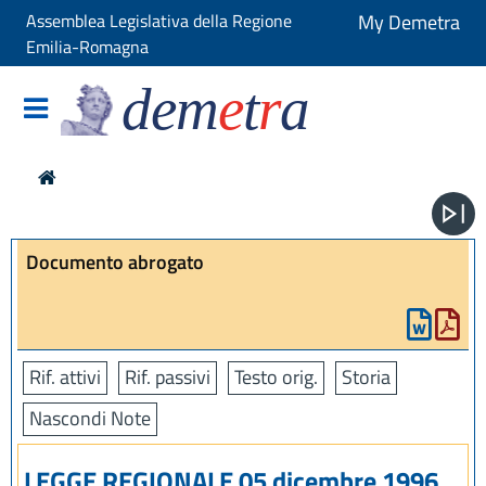
Assemblea Legislativa della Regione
My Demetra
Emilia-Romagna
dem
e
t
r
a
Documento abrogato
Rif. attivi
Rif. passivi
Testo orig.
Storia
Nascondi Note
LEGGE REGIONALE 05 dicembre 1996,