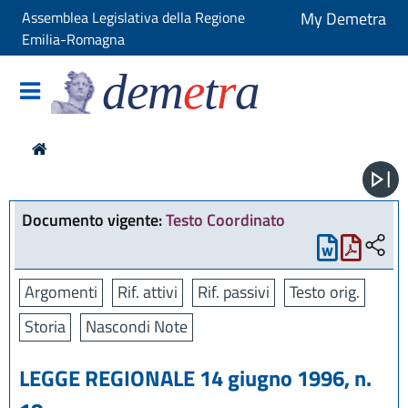
Assemblea Legislativa della Regione
My Demetra
Emilia-Romagna
dem
e
t
r
a
Documento vigente:
Testo Coordinato
Argomenti
Rif. attivi
Rif. passivi
Testo orig.
Storia
Nascondi Note
LEGGE REGIONALE 14 giugno 1996, n.