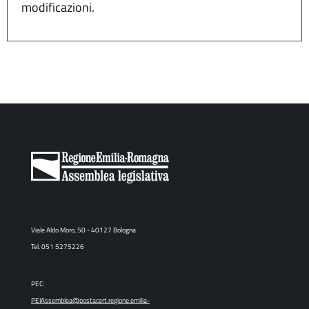
modificazioni.
Viale Aldo Moro, 50 - 40127 Bologna
Tel. 051 5275226
PEC:
PEIAssemblea@postacert.regione.emilia-