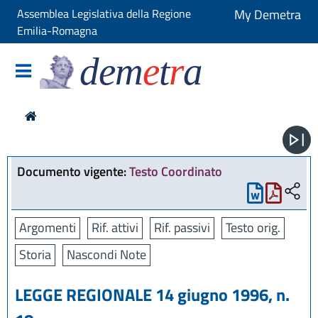
Assemblea Legislativa della Regione
My Demetra
Emilia-Romagna
dem
e
t
r
a
Documento vigente:
Testo Coordinato
Argomenti
Rif. attivi
Rif. passivi
Testo orig.
Storia
Nascondi Note
LEGGE REGIONALE 14 giugno 1996, n.