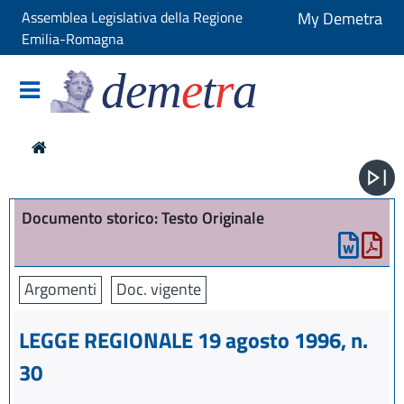
Assemblea Legislativa della Regione
My Demetra
Emilia-Romagna
dem
e
t
r
a
Documento storico: Testo Originale
Argomenti
Doc. vigente
LEGGE REGIONALE 19 agosto 1996, n.
30