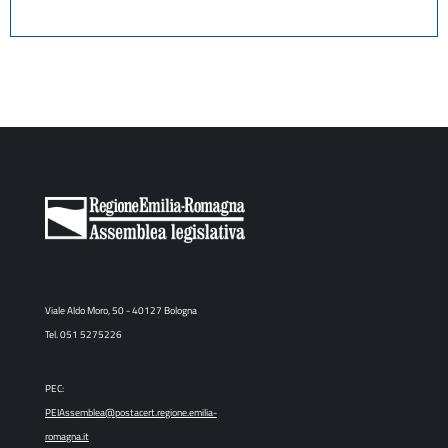
Viale Aldo Moro, 50 - 40127 Bologna
Tel. 051 5275226
PEC:
PEIAssemblea@postacert.regione.emilia-
romagna.it