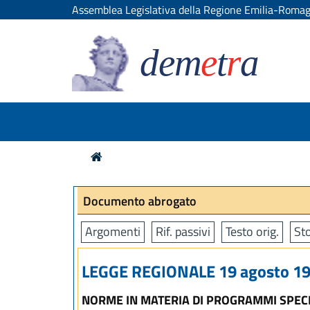
Assemblea Legislativa della Regione Emilia-Roma
dem
e
t
r
a
Documento abrogato
Argomenti
Rif. passivi
Testo orig.
Sto
LEGGE REGIONALE 19 agosto 199
NORME IN MATERIA DI PROGRAMMI SPECI