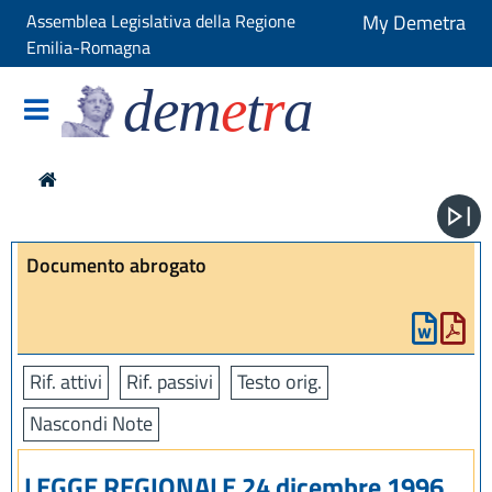
Assemblea Legislativa della Regione
My Demetra
Emilia-Romagna
dem
e
t
r
a
Documento abrogato
Rif. attivi
Rif. passivi
Testo orig.
Nascondi Note
LEGGE REGIONALE 24 dicembre 1996,