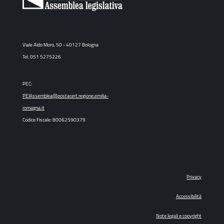
Viale Aldo Moro, 50 - 40127 Bologna
Tel. 051 5275226
PEC:
PEIAssemblea@postacert.regione.emilia-
romagna.it
Codice Fiscale: 80062590379
Privacy
Accessibilità
Note legali e copyright