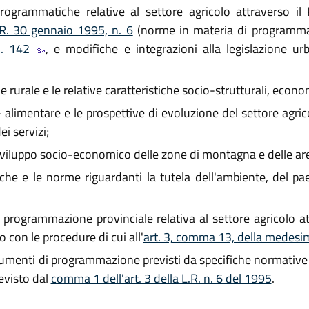
ogrammatiche relative al settore agricolo attraverso il 
L.R. 30 gennaio 1995, n. 6
(norme in materia di programmazi
n. 142
, e modifiche e integrazioni alla legislazione urb
e rurale e le relative caratteristiche socio-strutturali, econom
o- alimentare e le prospettive di evoluzione del settore agri
ei servizi;
e lo sviluppo socio-economico delle zone di montagna e delle a
tiche e le norme riguardanti la tutela dell'ambiente, del pae
 programmazione provinciale relativa al settore agricolo at
o con le procedure di cui all'
art. 3, comma 13, della medesim
umenti di programmazione previsti da specifiche normative c
revisto dal
comma 1 dell'art. 3 della L.R. n. 6 del 1995
.