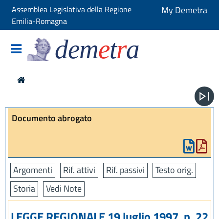
Assemblea Legislativa della Regione
My Demetra
Emilia-Romagna
dem
e
t
r
a
Documento abrogato
Argomenti
Rif. attivi
Rif. passivi
Testo orig.
Storia
Vedi Note
LEGGE REGIONALE 19 luglio 1997, n. 22