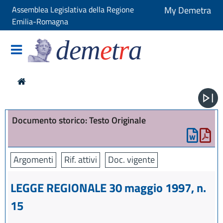
Assemblea Legislativa della Regione
My Demetra
Emilia-Romagna
dem
e
t
r
a
Documento storico: Testo Originale
Argomenti
Rif. attivi
Doc. vigente
LEGGE REGIONALE 30 maggio 1997, n.
15