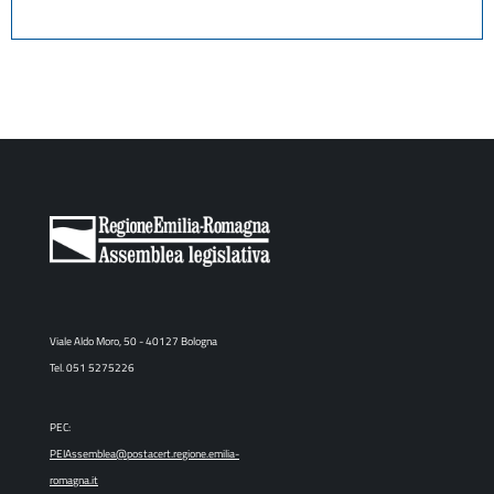
Viale Aldo Moro, 50 - 40127 Bologna
Tel. 051 5275226
PEC:
PEIAssemblea@postacert.regione.emilia-
romagna.it