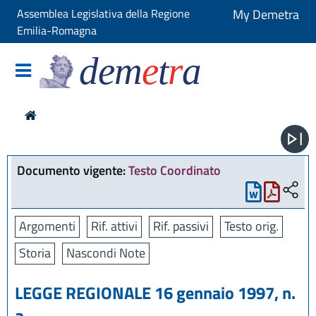
Assemblea Legislativa della Regione
My Demetra
Emilia-Romagna
dem
e
t
r
a
Documento vigente:
Testo Coordinato
Argomenti
Rif. attivi
Rif. passivi
Testo orig.
Storia
Nascondi Note
LEGGE REGIONALE 16 gennaio 1997, n.