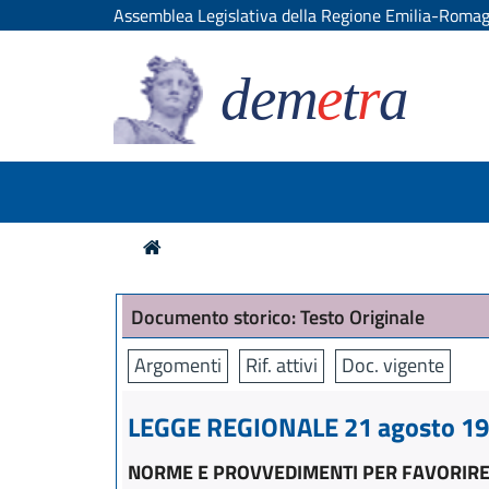
Assemblea Legislativa della Regione Emilia-Roma
dem
e
t
r
a
Documento storico: Testo Originale
Argomenti
Rif. attivi
Doc. vigente
LEGGE REGIONALE 21 agosto 199
NORME E PROVVEDIMENTI PER FAVORIRE L