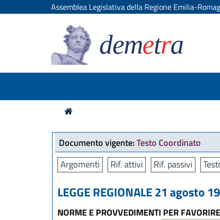
Assemblea Legislativa della Regione Emilia-Roma
dem
e
t
r
a
Documento vigente:
Testo Coordinato
Argomenti
Rif. attivi
Rif. passivi
Test
LEGGE REGIONALE 21 agosto 199
NORME E PROVVEDIMENTI PER FAVORIRE 