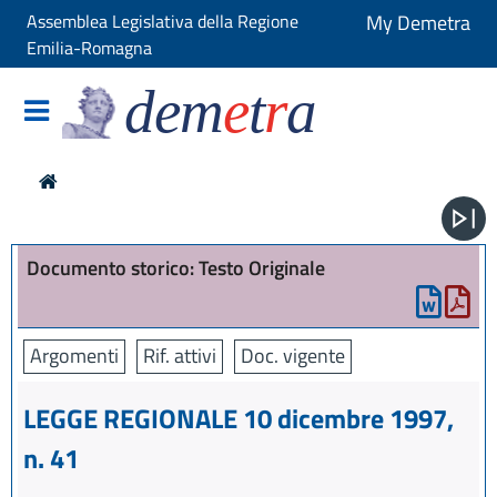
Assemblea Legislativa della Regione
My Demetra
Emilia-Romagna
dem
e
t
r
a
Documento storico: Testo Originale
Argomenti
Rif. attivi
Doc. vigente
LEGGE REGIONALE 10 dicembre 1997,
n. 41