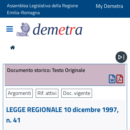
Assemblea Legislativa della Regione
My Demetra
Emilia-Romagna
dem
e
t
r
a
Documento storico: Testo Originale
Argomenti
Rif. attivi
Doc. vigente
LEGGE REGIONALE 10 dicembre 1997,
n. 41