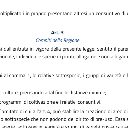
oltiplicatori in proprio presentano altresì un consuntivo di 
Art. 3
Compiti della Regione
dall'entrata in vigore della presente legge, sentito il parer
ionale, individua le specie di piante allogame e non allogam
i al comma 1, le relative sottospecie, i gruppi di varietà e l
le colture, precisando a tal fine le distanze minime;
programmi di coltivazione e i relativi consuntivi.
Comitato di cui all'art. 4, può stabilire la creazione di aree
 o sottospecie che non godono del diritto di pre-uso. Essa sta
specie, sottospecie, varietà e gruppi di varietà possa cau