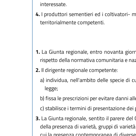
interessate.
4.
I produttori sementieri ed i coltivatori- m
territorialmente competenti.
1.
La Giunta regionale, entro novanta giorni 
rispetto della normativa comunitaria e naz
2.
Il dirigente regionale competente:
a)
individua, nell'ambito delle specie di cu
legge;
b)
fissa le prescrizioni per evitare danni al
c)
stabilisce i termini di presentazione dei 
3.
La Giunta regionale, sentito il parere del 
della presenza di varietà, gruppi di varietà
cui la presenza contemporanea di diverse 