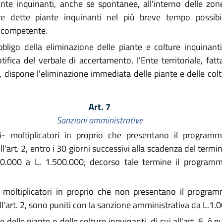
iante inquinanti, anche se spontanee, all'interno delle zon
nare dette piante inquinanti nel più breve tempo possib
e competente.
ligo della eliminazione delle piante e colture inquinanti 
ifica del verbale di accertamento, l'Ente territoriale, fatt
, dispone l'eliminazione immediata delle piante e delle col
Art. 7
Sanzioni amministrative
ri- moltiplicatori in proprio che presentano il programm
l'art. 2, entro i 30 giorni successivi alla scadenza del termi
0.000 a L. 1.500.000; decorso tale termine il program
- moltiplicatori in proprio che non presentano il program
ll'art. 2, sono puniti con la sanzione amministrativa da L.1
e delle piante o delle colture inquinanti, di cui all'art. 6, 