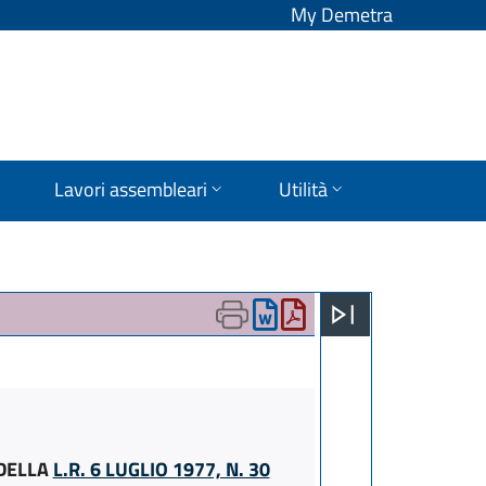
My Demetra
Lavori assembleari
Utilità
 DELLA
L.R. 6 LUGLIO 1977, N. 30