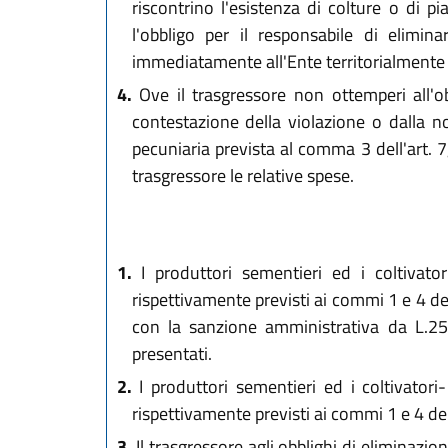
riscontrino l'esistenza di colture o di p
l'obbligo per il responsabile di elimi
immediatamente all'Ente territorialment
4.
Ove il trasgressore non ottemperi all'obb
contestazione della violazione o dalla not
pecuniaria prevista al comma 3 dell'art. 7
trasgressore le relative spese.
1.
I produttori sementieri ed i coltivato
rispettivamente previsti ai commi 1 e 4 del
con la sanzione amministrativa da L.25
presentati.
2.
I produttori sementieri ed i coltivatori
rispettivamente previsti ai commi 1 e 4 de
3.
Il trasgressore agli obblighi di eliminazion