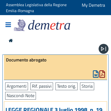
Assemblea Legislativa della Regione
My Demetra
Emilia-Romagna
dem
e
t
r
a
Documento abrogato
Argomenti
Rif. passivi
Testo orig.
Storia
Nascondi Note
LEGGE REGIONALE 3 luglio 1998, n. 19