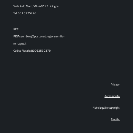
Viale Aldo Moro, 50 - 40127 Bologna
Tel. 051 5275226
PEC:
PEIAssemblea@postacert.regione.emilia-
romagna.it
Codice Fiscale: 80062590379
Privacy
Accessibilità
Note legali e copyright
Credits