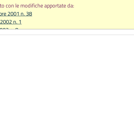
to con le modifiche apportate da:
bre 2001 n. 38
 2002 n. 1
2003 n. 8
2004 n. 17
2005 n. 14
2006 n. 13
re 2007 n. 29
 2008 n. 10
re 2008 n. 22
re 2010 n. 14
re 2011 n. 20
2013 n. 9
2014 n. 17
e 2015, n. 17
re 2016, n. 25