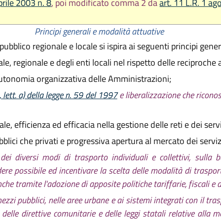
prile 2003 n. 8
, poi modificato comma 2 da
art. 11 L.R. 1 ag
Principi generali e modalità attuative
ubblico regionale e locale si ispira ai seguenti principi genera
ale, regionale e degli enti locali nel rispetto delle reciproch
autonomia organizzativa delle Amministrazioni;
 lett. a) della legge n. 59 del 1997
e liberalizzazione che riconosc
, efficienza ed efficacia nella gestione delle reti e dei servi
blici che privati e progressiva apertura al mercato dei serviz
dei diversi modi di trasporto individuali e collettivi, sulla 
dere possibile ed incentivare la scelta delle modalità di traspor
he tramite l'adozione di apposite politiche tariffarie, fiscali e d
e mezzi pubblici, nelle aree urbane e ai sistemi integrati con il t
elle direttive comunitarie e delle leggi statali relative alla mo