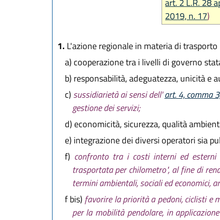
art. 2 L.R. 28 a
2019, n. 17
)
1.
L'azione regionale in materia di trasporto p
a)
cooperazione tra i livelli di governo stat
b)
responsabilità, adeguatezza, unicità e 
c)
sussidiarietà ai sensi dell'
art. 4, comma 3,
gestione dei servizi;
d)
economicità, sicurezza, qualità ambientale
e)
integrazione dei diversi operatori sia pub
f)
confronto tra i costi interni ed esterni 
trasportata per chilometro", al fine di ren
termini ambientali, sociali ed economici, anc
f bis)
favorire la priorità a pedoni, ciclisti 
per la mobilità pendolare, in applicazione d