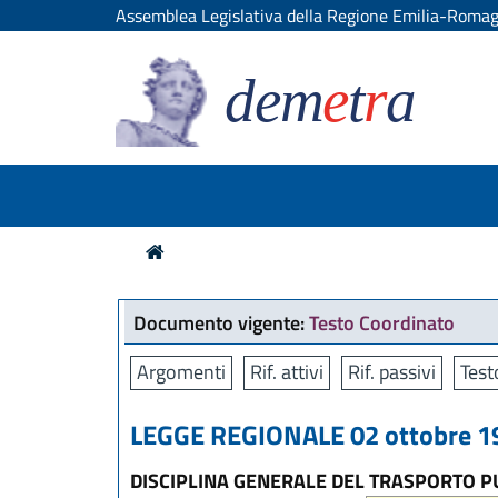
Assemblea Legislativa della Regione Emilia-Roma
dem
e
t
r
a
Documento vigente:
Testo Coordinato
Argomenti
Rif. attivi
Rif. passivi
Test
LEGGE REGIONALE 02 ottobre 19
DISCIPLINA GENERALE DEL TRASPORTO P