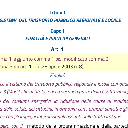
Titolo I
 SISTEMA DEL TRASPORTO PUBBLICO REGIONALE E LOCALE
Capo I
FINALITÀ E PRINCIPI GENERALI
Art. 1
omma 1, aggiunto comma 1 bis, modificato comma 2
omma 3 da
art. 1 L.R. 28 aprile 2003 n. 8
)
Finalità
co il sistema del trasporto pubblico regionale e locale con qua
n. 3
(Modifiche al titolo V della seconda parte della Costituzione)
 dei consumi energetici, la riduzione delle cause di inqui
ella salute dei cittadini, in armonia con i principi sanciti e gli
é con gli impegni internazionali assunti dallo Stato italiano.
opera con il
metodo della programmazione e della parteci