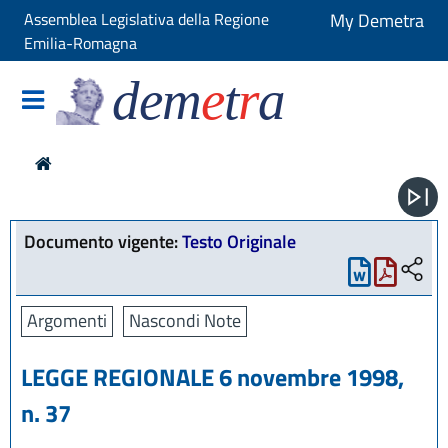
Assemblea Legislativa della Regione
My Demetra
Emilia-Romagna
dem
e
t
r
a
Documento vigente:
Testo Originale
Argomenti
Nascondi Note
LEGGE REGIONALE 6 novembre 1998,
n. 37