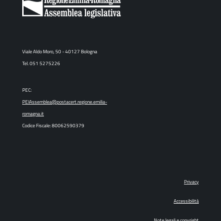
Viale Aldo Moro, 50 - 40127 Bologna
Tel. 051 5275226
PEC:
PEIAssemblea@postacert.regione.emilia-
romagna.it
Codice Fiscale: 80062590379
Privacy
Accessibilità
Note legali e copyright