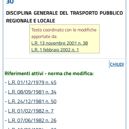
30
DISCIPLINA GENERALE DEL TRASPORTO PUBBLICO
REGIONALE E LOCALE
Testo coordinato con le modifiche
apportate da:
L.R. 13 novembre 2001 n. 38
L.R. 1 febbraio 2002 n. 1
L.R. 28 aprile 2003 n. 8
L.R. 28 luglio 2004 n. 17
CHIUDI
L.R. 27 luglio 2005 n. 14
Riferimenti attivi - norma che modifica:
L.R. 28 luglio 2006 n. 13
-
L.R. 01/12/1979 n. 45
L.R. 21 dicembre 2007 n. 29
L.R. 30 giugno 2008 n. 10
-
L.R. 08/09/1981 n. 34
L.R. 19 dicembre 2008 n. 22
-
L.R. 24/12/1981 n. 50
L.R. 23 dicembre 2010 n. 14
L.R. 13 dicembre 2011 n. 20
-
L.R. 01/02/1982 n. 7
L.R. 25 luglio 2013 n. 9
-
L.R. 07/06/1982 n. 26
L.R. 18 luglio 2014 n. 17