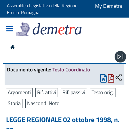
Assemblea Legislativa della Regione
My Demetra
Emilia-Romagna
dem
e
t
r
a
Documento vigente:
Testo Coordinato
Argomenti
Rif. attivi
Rif. passivi
Testo orig.
Storia
Nascondi Note
LEGGE REGIONALE 02 ottobre 1998, n.