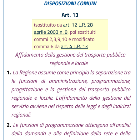
DISPOSIZIONI COMUNI
Art. 13
(sostituito da
art. 12 L.R. 28
aprile 2003 n. 8
, poi sostituiti
commi 2,3,9,10 e modificato
comma 6 da
art. 4 L.R. 13
dicembre 2011 n. 20
, ancora
Affidamento della gestione del trasporto pubblico
sostituito comma 9 da
art. 23 L.R.
regionale e locale
25 luglio 2013 n. 9
, infine
1.
La Regione assume come principio la separazione tra
modificato comma 4 da
art. 16
le funzioni di amministrazione, programmazione,
L.R. 23 dicembre 2016, n. 25)
progettazione e la gestione del trasporto pubblico
regionale e locale. L'affidamento della gestione del
servizio avviene nel rispetto delle leggi e degli indirizzi
regionali.
2.
Le funzioni di programmazione attengono all'analisi
della domanda e alla definizione della rete e della