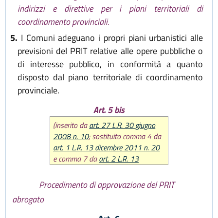
indirizzi e direttive per i piani territoriali di
coordinamento provinciali.
5.
I Comuni adeguano i propri piani urbanistici alle
previsioni del PRIT relative alle opere pubbliche o
di interesse pubblico, in conformità a quanto
disposto dal piano territoriale di coordinamento
provinciale.
Art. 5 bis
(inserito da
art. 27 L.R. 30 giugno
2008 n. 10
; sostituito comma 4 da
art. 1 L.R. 13 dicembre 2011 n. 20
e comma 7 da
art. 2 L.R. 13
dicembre 2011 n. 20
; abrogato da
Allegato A
L.R. 28 luglio 2026, n. 9
)
Procedimento di approvazione del PRIT
abrogato