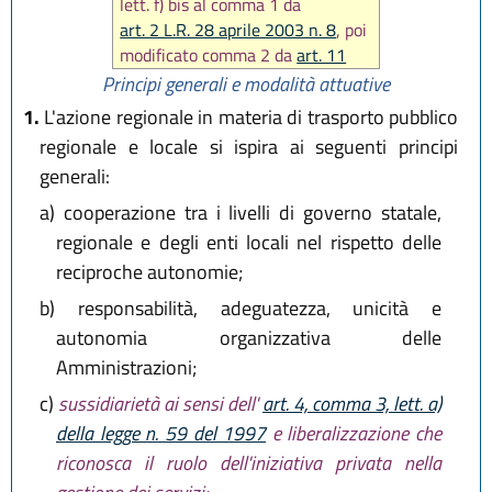
lett. f) bis al comma 1 da
art. 2 L.R. 28 aprile 2003 n. 8
, poi
modificato comma 2 da
art. 11
L.R. 1 agosto 2019, n. 17
)
Principi generali e modalità attuative
1.
L'azione regionale in materia di trasporto pubblico
regionale e locale si ispira ai seguenti principi
generali:
a)
cooperazione tra i livelli di governo statale,
regionale e degli enti locali nel rispetto delle
reciproche autonomie;
b)
responsabilità, adeguatezza, unicità e
autonomia organizzativa delle
Amministrazioni;
c)
sussidiarietà ai sensi dell'
art. 4, comma 3, lett. a)
della legge n. 59 del 1997
e liberalizzazione che
riconosca il ruolo dell'iniziativa privata nella