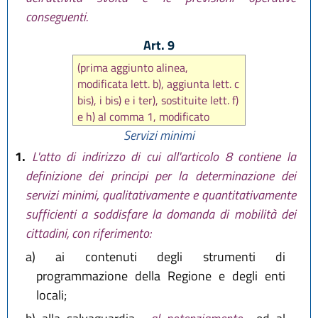
conseguenti.
Art. 9
(prima aggiunto alinea,
modificata lett. b), aggiunta lett. c
bis), i bis) e i ter), sostituite lett. f)
e h) al comma 1, modificato
comma 2 da
art. 8 L.R. 28 aprile
Servizi minimi
2003 n. 8
, poi aggiunta lett. b bis)
1.
L'atto di indirizzo di cui all'articolo 8 contiene la
comma 1 da
art. 3 L.R. 13
definizione dei principi per la determinazione dei
dicembre 2011 n. 20
, in seguito
servizi minimi, qualitativamente e quantitativamente
modificata lett. i bis) comma 1 da
sufficienti a soddisfare la domanda di mobilità dei
art. 3 L.R. 22 ottobre 2018, n. 14
)
cittadini, con riferimento:
a)
ai contenuti degli strumenti di
programmazione della Regione e degli enti
locali;