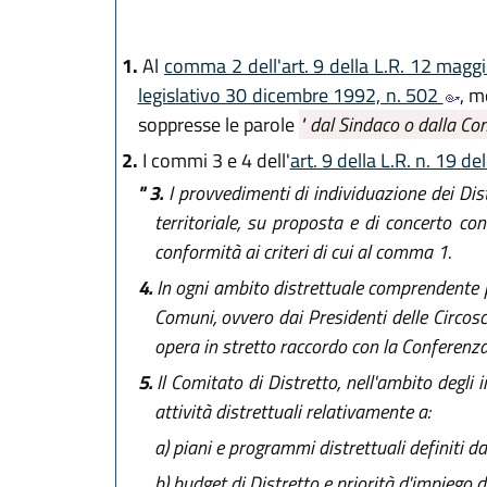
1.
Al
comma 2 dell'art. 9 della L.R. 12 magg
legislativo 30 dicembre 1992, n. 502
, m
soppresse le parole
" dal Sindaco o dalla Con
2.
I commi 3 e 4 dell'
art. 9 della L.R. n. 19 d
" 3.
I provvedimenti di individuazione dei Dist
territoriale, su proposta e di concerto con
conformità ai criteri di cui al comma 1.
4.
In ogni ambito distrettuale comprendente p
Comuni, ovvero dai Presidenti delle Circoscr
opera in stretto raccordo con la Conferenza 
5.
Il Comitato di Distretto, nell'ambito degli i
attività distrettuali relativamente a:
a)
piani e programmi distrettuali definiti 
b)
budget di Distretto e priorità d'impiego d