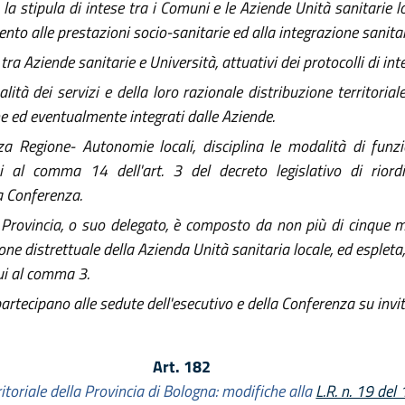
la stipula di intese tra i Comuni e le Aziende Unità sanitarie lo
mento alle prestazioni socio-sanitarie ed alla integrazione sanitar
ra Aziende sanitarie e Università, attuativi dei protocolli di int
ità dei servizi e della loro razionale distribuzione territorial
one ed eventualmente integrati dalle Aziende.
za Regione- Autonomie locali, disciplina le modalità di funz
cui al comma 14 dell'art. 3 del decreto legislativo di rio
a Conferenza.
a Provincia, o suo delegato, è composto da non più di cinque 
ione distrettuale della Azienda Unità sanitaria locale, ed esplet
cui al comma 3.
partecipano alle sedute dell'esecutivo e della Conferenza su invito
Art. 182
itoriale della Provincia di Bologna: modifiche alla
L.R. n. 19 del