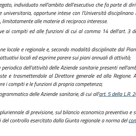
gato, individuato nell'ambito dell'esecutivo che fa parte di diri
e universitaria, opportune intese con l'Università disciplinano
, limitatamente alle materie di reciproco interesse.
e ai compiti ed alle funzioni di cui al comma 14 dell'art. 3 del
e locale e regionale e, secondo modalità disciplinate dal Piano
ttuativi locali ed esprime parere sui piani annuali di attività;
a periodica dell'attività delle Aziende sanitarie presenti nell'amb
te e trasmettendole al Direttore generale ed alla Regione. A
re i compiti e le funzioni di propria competenza;
grammatico delle Aziende sanitarie, di cui all'
art. 5 della L.R.
pluriennale di previsione, sul bilancio economico preventivo e s
i del controllo esercitato dalla Giunta regionale a norma del
com