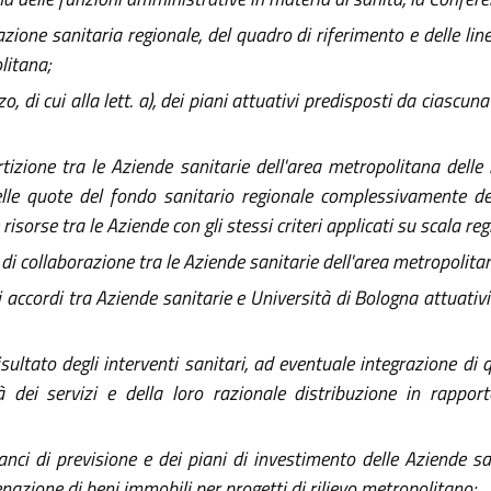
ione sanitaria regionale, del quadro di riferimento e delle line
olitana;
zzo, di cui alla lett. a), dei piani attuativi predisposti da ciasc
izione tra le Aziende sanitarie dell'area metropolitana delle 
delle quote del fondo sanitario regionale complessivamente de
isorse tra le Aziende con gli stessi criteri applicati su scala reg
i collaborazione tra le Aziende sanitarie dell'area metropolita
accordi tra Aziende sanitarie e Università di Bologna attuativi 
risultato degli interventi sanitari, ad eventuale integrazione di q
tà dei servizi e della loro razionale distribuzione in rapport
i di previsione e dei piani di investimento delle Aziende sani
lienazione di beni immobili per progetti di rilievo metropolitano;