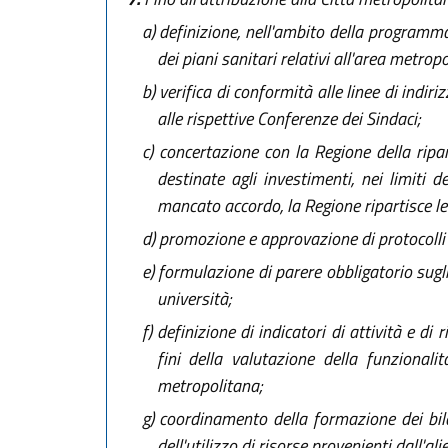
a)
definizione, nell'ambito della programmaz
dei piani sanitari relativi all'area metrop
b)
verifica di conformità alle linee di indiri
alle rispettive Conferenze dei Sindaci;
c)
concertazione con la Regione della ripart
destinate agli investimenti, nei limiti 
mancato accordo, la Regione ripartisce le r
d)
promozione e approvazione di protocolli d
e)
formulazione di parere obbligatorio sugli 
università;
f)
definizione di indicatori di attività e di 
fini della valutazione della funzionali
metropolitana;
g)
coordinamento della formazione dei bilanc
dell'utilizzo di risorse provenienti dall'a