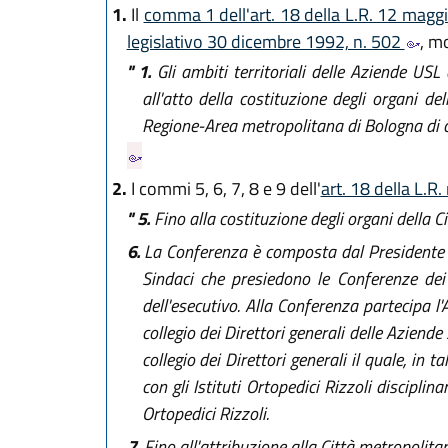
1.
Il
comma 1 dell'art. 18 della L.R. 12 magg
legislativo 30 dicembre 1992, n. 502
, m
" 1.
Gli ambiti territoriali delle Aziende US
all'atto della costituzione degli organi de
Regione-Area metropolitana di Bologna di c
2.
I commi 5, 6, 7, 8 e 9 dell'
art. 18 della L.R
" 5.
Fino alla costituzione degli organi della 
6.
La Conferenza è composta dal Presidente de
Sindaci che presiedono le Conferenze dei S
dell'esecutivo. Alla Conferenza partecipa 
collegio dei Direttori generali delle Azien
collegio dei Direttori generali il quale, in
con gli Istituti Ortopedici Rizzoli discipl
Ortopedici Rizzoli.
7.
Fino all'attribuzione alla Città metropolita