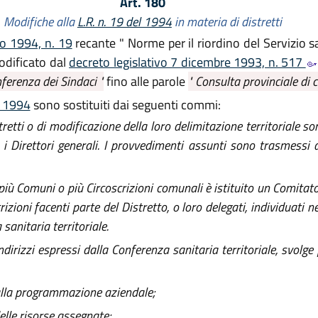
Art. 180
Modifiche alla
L.R. n. 19 del 1994
in materia di distretti
io 1994, n. 19
recante " Norme per il riordino del Servizio s
odificato dal
decreto legislativo 7 dicembre 1993, n. 517
ferenza dei Sindaci "
fino alle parole
" Consulta provinciale di cu
el 1994
sono sostituiti dai seguenti commi:
retti o di modificazione della loro delimitazione territoriale s
 i Direttori generali. I provvedimenti assunti sono trasmessi a
iù Comuni o più Circoscrizioni comunali è istituito un Comitato
izioni facenti parte del Distretto, o loro delegati, individuati n
sanitaria territoriale.
ndirizzi espressi dalla Conferenza sanitaria territoriale, svolge 
dalla programmazione aziendale;
elle risorse assegnate;