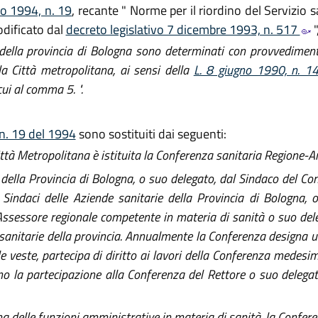
io 1994, n. 19
, recante " Norme per il riordino del Servizio s
odificato dal
decreto legislativo 7 dicembre 1993, n. 517
"
L della provincia di Bologna sono determinati con provvedimen
lla Città metropolitana, ai sensi della
L. 8 giugno 1990, n. 
ui al comma 5. ".
. n. 19 del 1994
sono sostituiti dai seguenti:
Città Metropolitana è istituita la Conferenza sanitaria Regione-
lla Provincia di Bologna, o suo delegato, dal Sindaco del Com
indaci delle Aziende sanitarie della Provincia di Bologna, o 
l'Assessore regionale competente in materia di sanità o suo de
de sanitarie della provincia. Annualmente la Conferenza designa u
 tale veste, partecipa di diritto ai lavori della Conferenza medes
inano la partecipazione alla Conferenza del Rettore o suo delegat
na delle funzioni amministrative in materia di sanità, la Confere