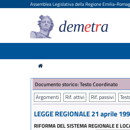
Assemblea Legislativa della Regione Emilia-Roma
dem
e
t
r
a
Documento storico: Testo Coordinato
Argomenti
Rif. attivi
Rif. passivi
Test
LEGGE REGIONALE 21 aprile 1999
RIFORMA DEL SISTEMA REGIONALE E LOC