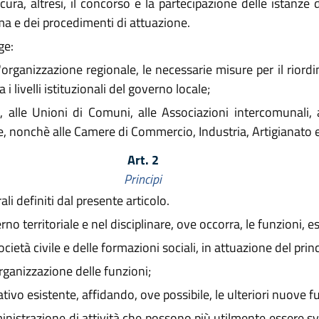
ra, altresì, il concorso e la partecipazione delle istanze 
rma e dei procedimenti di attuazione.
ge:
ganizzazione regionale, le necessarie misure per il riordino
i livelli istituzionali del governo locale;
 alle Unioni di Comuni, alle Associazioni intercomunali, 
, nonchè alle Camere di Commercio, Industria, Artigianato e 
Art. 2
Principi
ali definiti dal presente articolo.
verno territoriale e nel disciplinare, ove occorra, le funzioni, 
ietà civile e delle formazioni sociali, in attuazione del princ
organizzazione delle funzioni;
ivo esistente, affidando, ove possibile, le ulteriori nuove fu
inistrazione di attività che possono più utilmente essere sv