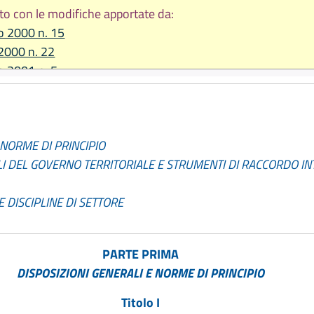
to con le modifiche apportate da:
io 2000 n. 15
2000 n. 22
io 2001 n. 5
2001 n. 11
2001 n. 12
bre 2001 n. 36
 NORME DI PRINCIPIO
bre 2001 n. 38
LI DEL GOVERNO TERRITORIALE E STRUMENTI DI RACCORDO IN
bre 2001 n. 43
bre 2002 n. 31
E DISCIPLINE DI SETTORE
re 2002 n. 36
2003 n. 2
2003 n. 7
PARTE PRIMA
 2003 n. 12
DISPOSIZIONI GENERALI E NORME DI PRINCIPIO
e 2003 n. 24
o 2004 n. 2
Titolo I