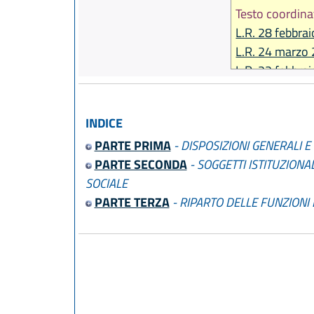
Testo coordina
L.R. 28 febbra
L.R. 24 marzo 
L.R. 22 febbra
L.R. 26 aprile 
L.R. 4 maggio 
INDICE
L.R. 13 novem
PARTE PRIMA
- DISPOSIZIONI GENERALI E
L.R. 13 novem
PARTE SECONDA
- SOGGETTI ISTITUZIONA
L.R. 26 novem
SOCIALE
L.R. 25 novem
PARTE TERZA
- RIPARTO DELLE FUNZIONI 
L.R. 19 dicemb
L.R. 12 marzo 
L.R. 31 marzo 
L.R. 30 giugno
L.R. 4 dicembr
L.R. 20 gennai