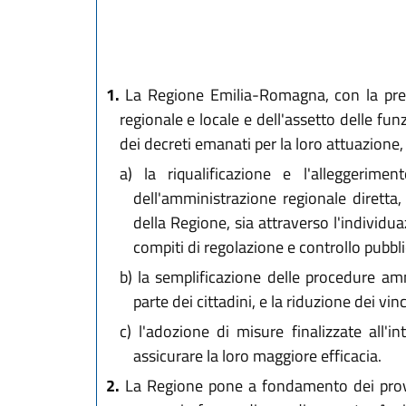
L.R. 24 marzo 
L.R. 14 aprile 
L.R. 28 luglio 
L.R. 23 dicemb
1.
La Regione Emilia-Romagna, con la prese
L.R. 17 febbra
regionale e locale e dell'assetto delle fun
L.R. 27 luglio 
dei decreti emanati per la loro attuazione, 
L.R. 28 luglio 
a)
la riqualificazione e l'alleggeriment
L.R. 30 ottobr
dell'amministrazione regionale diretta,
L.R. 30 novem
della Regione, sia attraverso l'individua
compiti di regolazione e controllo pubbli
b)
la semplificazione delle procedure ammi
parte dei cittadini, e la riduzione dei vinco
c)
l'adozione di misure finalizzate all'int
assicurare la loro maggiore efficacia.
2.
La Regione pone a fondamento dei provvedi