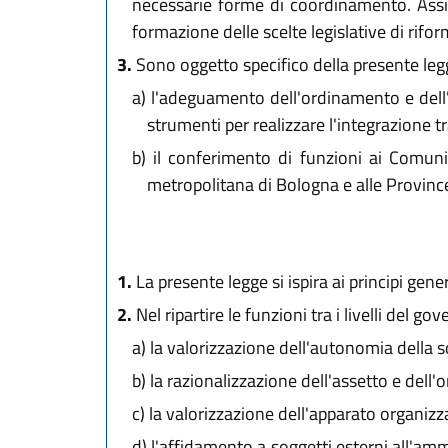
necessarie forme di coordinamento. Assicu
formazione delle scelte legislative di rifo
3.
Sono oggetto specifico della presente leg
a)
l'adeguamento dell'ordinamento e dell'or
strumenti per realizzare l'integrazione tra 
b)
il conferimento di funzioni ai Comuni,
metropolitana di Bologna e alle Province
1.
La presente legge si ispira ai principi gener
2.
Nel ripartire le funzioni tra i livelli del go
a)
la valorizzazione dell'autonomia della soc
b)
la razionalizzazione dell'assetto e dell'
c)
la valorizzazione dell'apparato organizzat
d)
l'affidamento a soggetti esterni all'amm