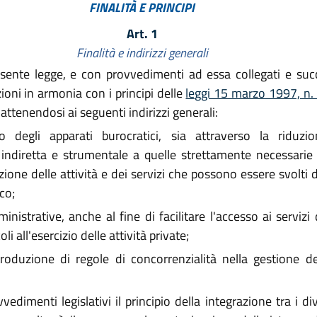
2004 n. 6
FINALITÀ E PRINCIPI
2004 n. 7
Art. 1
2004 n. 17
Finalità e indirizzi generali
re 2004 n. 26
nte legge, e con provvedimenti ad essa collegati e succe
io 2005 n. 6
zioni in armonia con i principi delle
leggi 15 marzo 1997, n
2005 n. 14
attenendosi ai seguenti indirizzi generali:
2006 n. 13
o degli apparati burocratici, sia attraverso la riduzio
e 2008 n. 19
 indiretta e strumentale a quelle strettamente necessarie a
bre 2009 n. 23
zione delle attività e dei servizi che possono essere svolti d
co;
nistrative, anche al fine di facilitare l'accesso ai serviz
li all'esercizio delle attività private;
roduzione di regole di concorrenzialità nella gestione dei 
menti legislativi il principio della integrazione tra i div