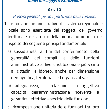
Ruolo dei soggetti istituzionali
L.R. 14 aprile 2004 n. 7
L.R. 28 luglio 2004 n. 17
Art. 10
L.R. 23 dicembre 2004 n. 26
Principi generali per la ripartizione delle funzioni
L.R. 17 febbraio 2005 n. 6
1.
Le funzioni amministrative del sistema regionale e
L.R. 27 luglio 2005 n. 14
locale sono esercitate dai soggetti del governo
L.R. 28 luglio 2006 n. 13
L.R. 30 ottobre 2008 n. 19
territoriale, nell'ambito della propria autonomia, nel
L.R. 30 novembre 2009 n. 23
rispetto dei seguenti principi fondamentali:
L.R. 22 dicembre 2009 n. 24
a)
sussidiarietà, ai fini del conferimento della
L.R. 12 febbraio 2010 n. 4
generalità dei compiti e delle funzioni
L.R. 13 dicembre 2011 n. 20
L.R. 20 aprile 2012 n. 3
amministrative al livello istituzionale più vicino
L.R. 30 giugno 2014 n. 8
ai cittadini e idoneo, anche per dimensione
demografica, territoriale ed organizzativa;
b)
adeguatezza, in relazione alla oggettiva
capacità dell'amministrazione ricevente a
garantire l'effettivo esercizio delle funzioni;
c)
ricomposizione unitaria delle funzioni tra loro