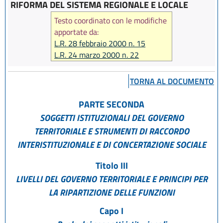
RIFORMA DEL SISTEMA REGIONALE E LOCALE
Testo coordinato con le modifiche
apportate da:
L.R. 28 febbraio 2000 n. 15
L.R. 24 marzo 2000 n. 22
L.R. 22 febbraio 2001 n. 5
L.R. 26 aprile 2001 n. 11
TORNA AL DOCUMENTO
L.R. 4 maggio 2001 n. 12
L.R. 13 novembre 2001 n. 36
PARTE SECONDA
L.R. 13 novembre 2001 n. 38
SOGGETTI ISTITUZIONALI DEL GOVERNO
L.R. 26 novembre 2001 n. 43
TERRITORIALE E STRUMENTI DI RACCORDO
L.R. 25 novembre 2002 n. 31
INTERISTITUZIONALE E DI CONCERTAZIONE SOCIALE
L.R. 19 dicembre 2002 n. 36
L.R. 12 marzo 2003 n. 2
Titolo III
L.R. 31 marzo 2003 n. 7
LIVELLI DEL GOVERNO TERRITORIALE E PRINCIPI PER
L.R. 30 giugno 2003 n. 12
LA RIPARTIZIONE DELLE FUNZIONI
L.R. 4 dicembre 2003 n. 24
L.R. 20 gennaio 2004 n. 2
Capo I
L.R. 24 marzo 2004 n. 6