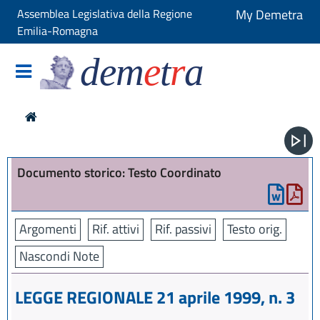
Assemblea Legislativa della Regione
My Demetra
Emilia-Romagna
dem
e
t
r
a
Documento storico: Testo Coordinato
Argomenti
Rif. attivi
Rif. passivi
Testo orig.
Nascondi Note
LEGGE REGIONALE 21 aprile 1999, n. 3