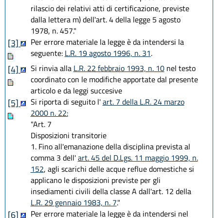
rilascio dei relativi atti di certificazione, previste
dalla lettera m) dell'art. 4 della legge 5 agosto
1978, n. 457."
Per errore materiale la legge è da intendersi la
[3]
seguente:
L.R. 19 agosto 1996, n. 31
.
Si rinvia alla
L.R. 22 febbraio 1993, n. 10
nel testo
[4]
coordinato con le modifiche apportate dal presente
articolo e da leggi succesive
Si riporta di seguito l'
art. 7 della L.R. 24 marzo
[5]
2000 n. 22:
"Art. 7
Disposizioni transitorie
1. Fino all'emanazione della disciplina prevista al
comma 3 dell'
art. 45 del D.Lgs. 11 maggio 1999, n.
152
, agli scarichi delle acque reflue domestiche si
applicano le disposizioni previste per gli
insediamenti civili della classe A dall'art. 12 della
L.R. 29 gennaio 1983, n. 7
."
Per errore materiale la legge è da intendersi nel
[6]