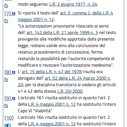
modo seguente:
L.R. 2 giugno 1977, n. 24
.
Si riporta il testo dell'
art. 5, comma 2, della L.R. 4
[7]
maggio 2001 n. 12
:
"Le autorizzazioni provvisorie rilasciate ai sensi
dell'
art. 142 della L.R. 21 aprile 1999,n. 3
nel testo
previgente alle modifiche apportate dalla presente
legge, restano valide sino alla conclusione del
relativo procedimento di concessione, ferma
restando la possibilità per l'autorità competente di
modificare o revocare l'autorizzazione medesima".
L'
art. 15 della L.R. n. 47 del 1978
risulta ora
[8]
abrogato dall'
art. 52 della L.R. 24 marzo 2000 n.
20
; per la disciplina transitoria si vedano gli articoli
41 e 42 della stessa
L.R. 20/2000
.
L'articolo 161 risulta sostituito in quanto l'art. 2
[9]
della
L.R. 4 maggio 2001 n. 12
ha sostituito l'intero
Capo VI "Viabilità".
L'articolo 164 risulta sostituito in quanto l'art. 2
[10]
della
L.R. 4 maggio 2001 n. 12
ha sostituito l'intero