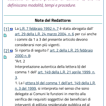
definiscano modalità, tempi e procedure.
Note del Redattore:
La
L.R. 7 febbraio 1992 n. 7
è stata abrogata dall'
[1]
art. 29 della L.R. 24 marzo 2004, n. 6
per cui anche
i commi da 1 a 3 del presente articolo devono
considerarsi non più vigenti.
Si riporta di seguito l'
art. 2 della L.R. 25 febbraio
[2]
2000 n. 8
:
"Art. 2
Interpretazione autentica della lettera b) del
comma 1 dell'
art. 149 della L.R. 21 aprile 1999, n.
3
.
1. La l
ettera b) del comma 1 dell'art. 149 della L.R.
n. 3 del 1999
, si interpreta nel senso che sono
delegate ai Comuni le funzioni in merito alla
verifica dei requisiti soggettivi dei beneficiari di
interventi di edilizia residenziale pubblica ed al