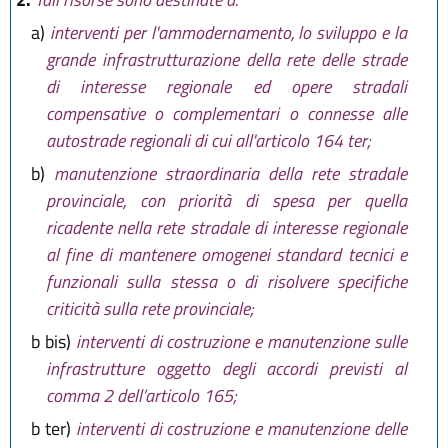
modificata lett. b) e sostituita
L.R. 20 gennaio 2004 n. 2
a)
interventi per l'ammodernamento, lo sviluppo e la
lett.c) comma 2 da
art. 9 L.R. 18
L.R. 24 marzo 2004 n. 6
grande infrastrutturazione della rete delle strade
luglio 2017, n. 16
, poi aggiunta
L.R. 14 aprile 2004 n. 7
di interesse regionale ed opere stradali
lett. c bis) comma 2 e sostituito
L.R. 28 luglio 2004 n. 17
comma 4 da
art. 21 L.R. 27
compensative o complementari o connesse alle
L.R. 23 dicembre 2004 n. 26
dicembre 2018, n. 24
, poi
autostrade regionali di cui all'articolo 164 ter;
L.R. 17 febbraio 2005 n. 6
modificati commi 3 bis e 4 bis da
b)
manutenzione straordinaria della rete stradale
art. 12 L.R. 1 agosto 2019, n. 17
,
L.R. 27 luglio 2005 n. 14
provinciale, con priorità di spesa per quella
in seguito sostituiti comma 1,
L.R. 28 luglio 2006 n. 13
comma 2 lett.a) e comma 5 da
art.
ricadente nella rete stradale di interesse regionale
L.R. 30 ottobre 2008 n. 19
5 L.R. 20 maggio 2021, n. 5
)
al fine di mantenere omogenei standard tecnici e
L.R. 30 novembre 2009 n. 23
funzionali sulla stessa o di risolvere specifiche
L.R. 22 dicembre 2009 n. 24
criticità sulla rete provinciale;
L.R. 12 febbraio 2010 n. 4
b bis)
interventi di costruzione e manutenzione sulle
L.R. 13 dicembre 2011 n. 20
infrastrutture oggetto degli accordi previsti al
L.R. 20 aprile 2012 n. 3
comma 2 dell’articolo 165;
L.R. 30 giugno 2014 n. 8
L.R. 24 luglio 2014 n. 22
b ter)
interventi di costruzione e manutenzione delle