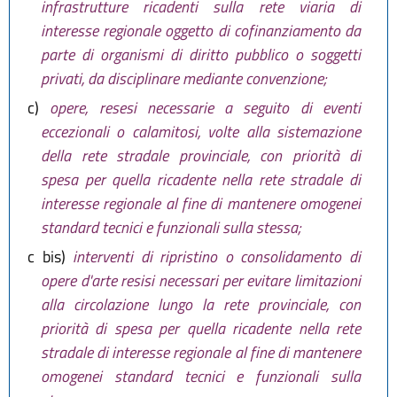
L.R. 30 luglio 2015, n. 13
infrastrutture ricadenti sulla rete viaria di
L.R. 29 dicembre 2015, n. 22
interesse regionale oggetto di cofinanziamento da
L.R. 30 maggio 2016, n. 9
parte di organismi di diritto pubblico o soggetti
L.R. 15 luglio 2016, n. 11
privati, da disciplinare mediante convenzione;
L.R. 18 luglio 2017, n. 15
c)
opere, resesi necessarie a seguito di eventi
L.R. 18 luglio 2017, n. 16
eccezionali o calamitosi, volte alla sistemazione
L.R. 27 luglio 2018, n. 11
della rete stradale provinciale, con priorità di
L.R. 27 dicembre 2018, n. 24
spesa per quella ricadente nella rete stradale di
L.R. 1 agosto 2019, n. 17
interesse regionale al fine di mantenere omogenei
L.R. 6 novembre 2019, n. 23
standard tecnici e funzionali sulla stessa;
L.R. 29 maggio 2020, n. 1
c bis)
interventi di ripristino o consolidamento di
L.R. 20 maggio 2021, n. 5
opere d'arte resisi necessari per evitare limitazioni
L.R. 13 aprile 2023, n. 3
alla circolazione lungo la rete provinciale, con
L.R. 12 luglio 2023, n. 7
priorità di spesa per quella ricadente nella rete
L.R. 25 luglio 2025, n. 9
stradale di interesse regionale al fine di mantenere
L.R. 28 luglio 2026, n. 9
omogenei standard tecnici e funzionali sulla