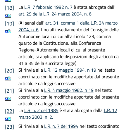
La
L.R. 7 febbraio 1992 n. 7
è stata abrogata dall'
[18]
art. 29 della L.R. 24 marzo 2004, n. 6
(Ai sensi dell'
art. 31, comma 1 della L.R. 24 marzo
[19]
2004, n. 6
, fino all'insediamento del Consiglio delle
Autonomie locali di cui all'articolo 123, comma
quarto della Costituzione, alla Conferenza
Regione-Autonomie locali di cui al presente
articolo, si applicano le disposizioni degli articoli da
31 a 35 della succitata legge)
Si rinvia alla
L.R. 12 maggio 1994, n 19
nel testo
[20]
coordinato con le modifiche apportate dal presente
articolo e da leggi successive.
Si rinvia alla
L.R. 4 maggio 1982, n 19
nel testo
[21]
coordinato con le modifiche apportate dal presente
articolo e da leggi successive.
La
L.R. n. 2 del 1985
è stata abrogata dalla
L.R. 12
[22]
marzo 2003, n. 2.
Si rinvia alla
L.R. n. 7 del 1994
nel testo coordinato
[23]