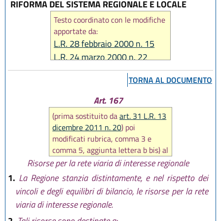
RIFORMA DEL SISTEMA REGIONALE E LOCALE
Testo coordinato con le modifiche
apportate da:
L.R. 28 febbraio 2000 n. 15
L.R. 24 marzo 2000 n. 22
L.R. 22 febbraio 2001 n. 5
TORNA AL DOCUMENTO
L.R. 26 aprile 2001 n. 11
L.R. 4 maggio 2001 n. 12
Art. 167
L.R. 13 novembre 2001 n. 36
(prima sostituito da
art. 31 L.R. 13
L.R. 13 novembre 2001 n. 38
dicembre 2011 n. 20
) poi
L.R. 26 novembre 2001 n. 43
modificati rubrica, comma 3 e
L.R. 25 novembre 2002 n. 31
comma 5, aggiunta lettera b bis) al
comma 2, aggiunti commi 3 bis e
Risorse per la rete viaria di interesse regionale
L.R. 19 dicembre 2002 n. 36
4 bis da
art. 79 L.R. 30 luglio
L.R. 12 marzo 2003 n. 2
1.
La Regione stanzia distintamente, e nel rispetto dei
2015, n. 13
, poi aggiunta lett. b)
L.R. 31 marzo 2003 n. 7
vincoli e degli equilibri di bilancio, le risorse per la rete
ter al comma 2 e sostituito
L.R. 30 giugno 2003 n. 12
viaria di interesse regionale.
comma 3 bis da
art. 6 L.R. 29
L.R. 4 dicembre 2003 n. 24
dicembre 2015, n. 22
, poi
2.
Tali risorse sono destinate a: