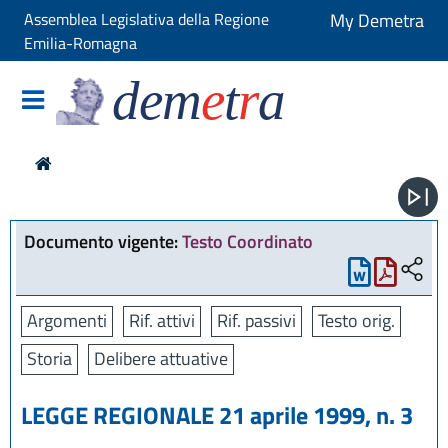
Assemblea Legislativa della Regione
My Demetra
Emilia-Romagna
dem
e
t
r
a
Documento vigente:
Testo Coordinato
Argomenti
Rif. attivi
Rif. passivi
Testo orig.
Storia
Delibere attuative
LEGGE REGIONALE 21 aprile 1999, n. 3