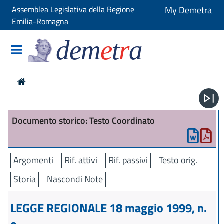
Assemblea Legislativa della Regione
My Demetra
Emilia-Romagna
dem
e
t
r
a
Documento storico: Testo Coordinato
Argomenti
Rif. attivi
Rif. passivi
Testo orig.
Storia
Nascondi Note
LEGGE REGIONALE 18 maggio 1999, n.