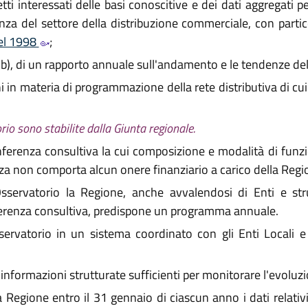
etti interessati delle basi conoscitive e dei dati aggregati
za del settore della distribuzione commerciale, con partico
del 1998
;
era b), di un rapporto annuale sull'andamento e le tendenze 
i in materia di programmazione della rete distributiva di cui 
io sono stabilite dalla Giunta regionale.
onferenza consultiva la cui composizione e modalità di fun
za non comporta alcun onere finanziario a carico della Regi
'Osservatorio la Regione, anche avvalendosi di Enti e st
nferenza consultiva, predispone un programma annuale.
ervatorio in un sistema coordinato con gli Enti Locali e
le informazioni strutturate sufficienti per monitorare l'evoluzi
 Regione entro il 31 gennaio di ciascun anno i dati relativ