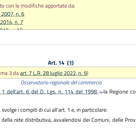
to con le modifiche apportate da:
 2007, n. 6
 2014, n. 7
2015, n. 15
e 2017, n. 23
2022, n. 9
2023, n. 12
Art. 14
(1)
omma 3 da
art. 7 L.R. 28 luglio 2022, n. 9
)
Osservatorio regionale del commercio
 1 dell'art. 6 del D. Lgs. n. 114 del 1998
la Regione cos
olge i compiti di cui all'art. 1 e, in particolare:
 della rete distributiva, avvalendosi dei Comuni, delle Pr