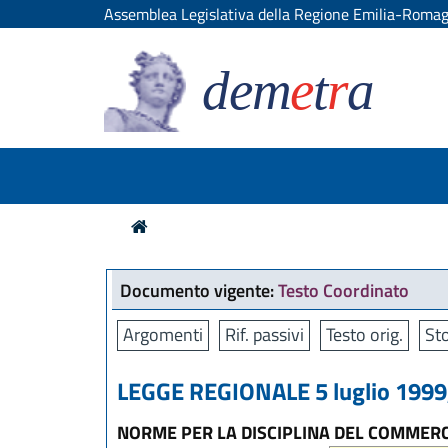
Assemblea Legislativa della Regione Emilia-Roma
dem
e
t
r
a
Documento vigente:
Testo Coordinato
Argomenti
Rif. passivi
Testo orig.
Sto
LEGGE REGIONALE 5 luglio 1999,
NORME PER LA DISCIPLINA DEL COMMERCI