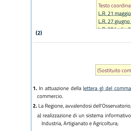
Testo coordina
L.R. 21 maggio
L.R. 27 giugno
L.R. 30 luglio 
(2)
L.R. 1 dicembr
L.R. 28 luglio 
L.R. 3 ottobre 
(Sostituito c
1.
In attuazione della
lettera g) del comma
commercio.
2.
La Regione, avvalendosi dell'Osservatorio, sv
a)
realizzazione di un sistema informativo
Industria, Artigianato e Agricoltura;