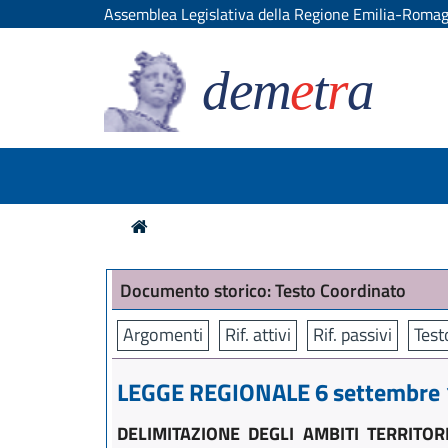
Assemblea Legislativa della Regione Emilia-Roma
dem
e
t
r
a
Documento storico: Testo Coordinato
Argomenti
Rif. attivi
Rif. passivi
Test
LEGGE REGIONALE 6 settembre 1
DELIMITAZIONE DEGLI AMBITI TERRITOR