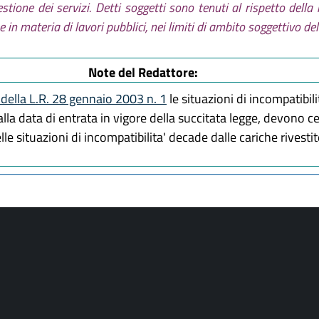
stione dei servizi. Detti soggetti sono tenuti al rispetto del
in materia di lavori pubblici, nei limiti di ambito soggettivo dell
Note del Redattore:
della L.R. 28 gennaio 2003 n. 1
le situazioni di incompatibili
la data di entrata in vigore della succitata legge, devono c
elle situazioni di incompatibilita' decade dalle cariche rivesti