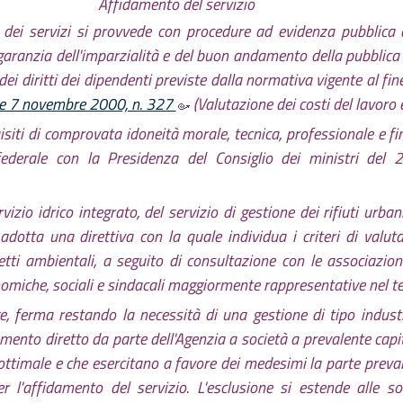
Affidamento del servizio
e dei servizi si provvede con procedure ad evidenza pubblica di
 garanzia dell'imparzialità e del buon andamento della pubblica
dei diritti dei dipendenti previste dalla normativa vigente al fi
ge 7 novembre 2000, n. 327
(Valutazione dei costi del lavoro e
isiti di comprovata idoneità morale, tecnica, professionale e fi
nfederale con la Presidenza del Consiglio dei ministri del 
zio idrico integrato, del servizio di gestione dei rifiuti urban
e adotta una direttiva con la quale individua i criteri di val
i ambientali, a seguito di consultazione con le associazioni d
omiche, sociali e sindacali maggiormente rappresentative nel ter
ge, ferma restando la necessità di una gestione di tipo industr
damento diretto da parte dell'Agenzia a società a prevalente cap
 ottimale e che esercitano a favore dei medesimi la parte preval
r l'affidamento del servizio. L'esclusione si estende alle soc