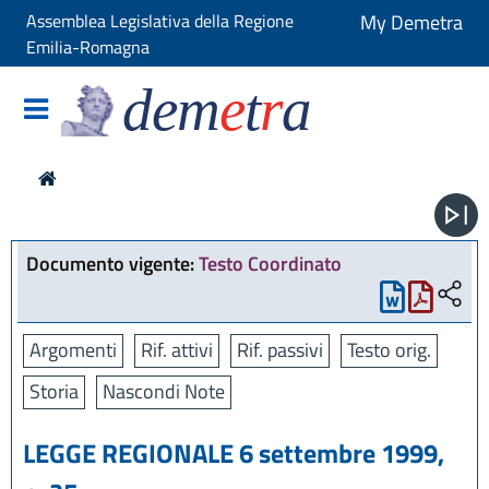
Assemblea Legislativa della Regione
My Demetra
Emilia-Romagna
dem
e
t
r
a
Documento vigente:
Testo Coordinato
Argomenti
Rif. attivi
Rif. passivi
Testo orig.
Storia
Nascondi Note
LEGGE REGIONALE 6 settembre 1999,