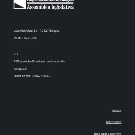
Viale Aldo Moro, 50 - 40127 Bologna
Tel. 051 5275226
PEC:
PEIAssemblea@postacert.regione.emilia-
romagna.it
Codice Fiscale: 80062590379
Privacy
Accessibilità
Note legali e copyright