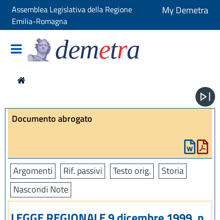
Assemblea Legislativa della Regione
My Demetra
Emilia-Romagna
dem
e
t
r
a
Documento abrogato
Argomenti
Rif. passivi
Testo orig.
Storia
Nascondi Note
LEGGE REGIONALE 9 dicembre 1999, n.