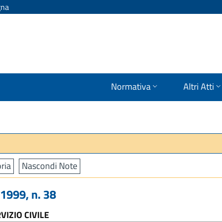
gna
Normativa
Altri Atti
ria
Nascondi Note
999, n. 38
IZIO CIVILE