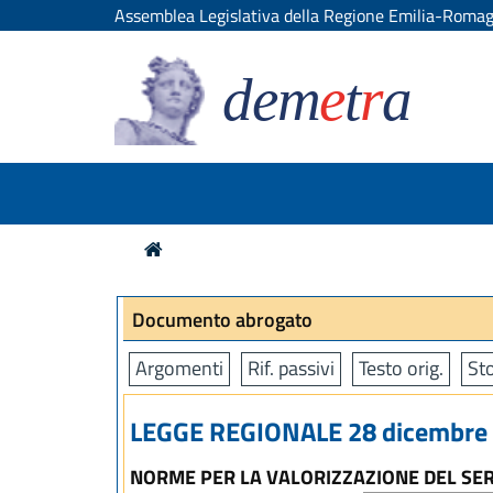
Assemblea Legislativa della Regione Emilia-Roma
dem
e
t
r
a
Documento abrogato
Argomenti
Rif. passivi
Testo orig.
Sto
LEGGE REGIONALE 28 dicembre 1
NORME PER LA VALORIZZAZIONE DEL SERV