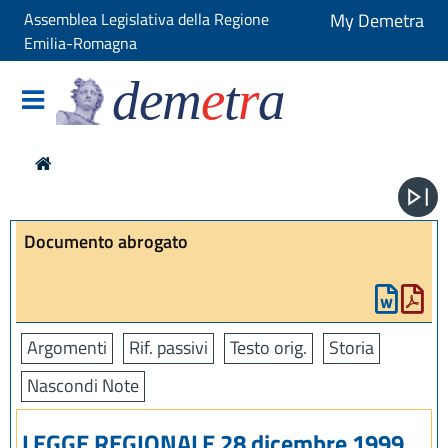
Assemblea Legislativa della Regione
My Demetra
Emilia-Romagna
dem
e
t
r
a
Documento abrogato
Argomenti
Rif. passivi
Testo orig.
Storia
Nascondi Note
LEGGE REGIONALE 28 dicembre 1999,