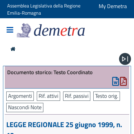
Assemblea Legislativa della Regione
My Demetra
Emilia-Romagna
dem
e
t
r
a
Documento storico: Testo Coordinato
Argomenti
Rif. attivi
Rif. passivi
Testo orig.
Nascondi Note
LEGGE REGIONALE 25 giugno 1999, n.