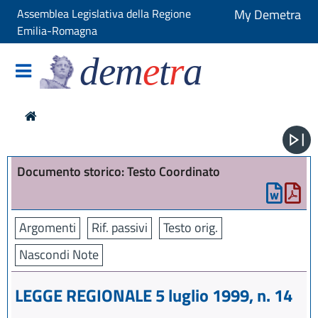
Assemblea Legislativa della Regione
My Demetra
Emilia-Romagna
dem
e
t
r
a
Documento storico: Testo Coordinato
Argomenti
Rif. passivi
Testo orig.
Nascondi Note
LEGGE REGIONALE 5 luglio 1999, n. 14