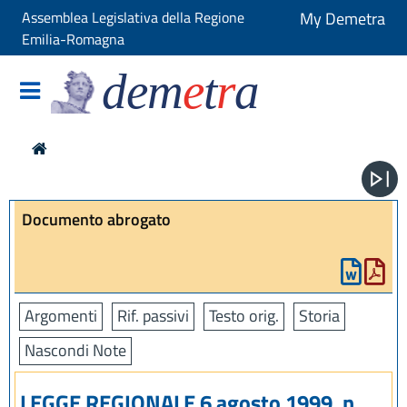
Assemblea Legislativa della Regione
My Demetra
Emilia-Romagna
dem
e
t
r
a
Documento abrogato
Argomenti
Rif. passivi
Testo orig.
Storia
Nascondi Note
LEGGE REGIONALE 6 agosto 1999, n.