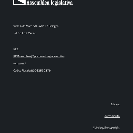
Viale Aldo Moro, 50 - 40127 Bologna
Tel. 051 5275226
PEC:
PEIAssemblea@postacert.regione.emilia-
romagna.it
Codice Fiscale: 80062590379
Privacy
Accessibilità
Note legali e copyright