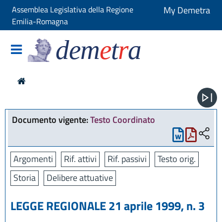
Assemblea Legislativa della Regione
My Demetra
Emilia-Romagna
dem
e
t
r
a
Documento vigente:
Testo Coordinato
Argomenti
Rif. attivi
Rif. passivi
Testo orig.
Storia
Delibere attuative
LEGGE REGIONALE 21 aprile 1999, n. 3