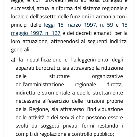
L.R. 30 luglio 2015, n. 13
successivi, attua la riforma del sistema regionale e
L.R. 29 dicembre 2015, n. 22
locale e dell'assetto delle funzioni in armonia con i
L.R. 30 maggio 2016, n. 9
principi delle
leggi 15 marzo 1997, n. 59
e
15
L.R. 15 luglio 2016, n. 11
maggio 1997, n. 127
e dei decreti emanati per la
L.R. 18 luglio 2017, n. 15
loro attuazione, attenendosi ai seguenti indirizzi
L.R. 18 luglio 2017, n. 16
generali:
L.R. 27 luglio 2018, n. 11
L.R. 27 dicembre 2018, n. 24
a)
la riqualificazione e l'alleggerimento degli
L.R. 1 agosto 2019, n. 17
apparati burocratici, sia attraverso la riduzione
L.R. 6 novembre 2019, n. 23
delle strutture organizzative
L.R. 29 maggio 2020, n. 1
dell'amministrazione regionale diretta,
L.R. 20 maggio 2021, n. 5
indiretta e strumentale a quelle strettamente
L.R. 13 aprile 2023, n. 3
necessarie all'esercizio delle funzioni proprie
L.R. 12 luglio 2023, n. 7
della Regione, sia attraverso l'individuazione
L.R. 25 luglio 2025, n. 9
delle attività e dei servizi che possono essere
L.R. 28 luglio 2026, n. 9
svolti da soggetti privati, fermi restando i
compiti di regolazione e controllo pubblico;