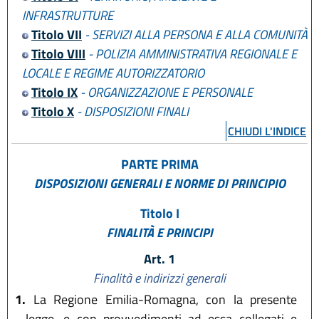
L.R. 20 gennaio 2004 n. 2
INFRASTRUTTURE
L.R. 24 marzo 2004 n. 6
Titolo VII
- SERVIZI ALLA PERSONA E ALLA COMUNITÀ
L.R. 14 aprile 2004 n. 7
Titolo VIII
- POLIZIA AMMINISTRATIVA REGIONALE E
L.R. 28 luglio 2004 n. 17
LOCALE E REGIME AUTORIZZATORIO
L.R. 23 dicembre 2004 n. 26
Titolo IX
- ORGANIZZAZIONE E PERSONALE
L.R. 17 febbraio 2005 n. 6
Titolo X
- DISPOSIZIONI FINALI
L.R. 27 luglio 2005 n. 14
CHIUDI L'INDICE
L.R. 28 luglio 2006 n. 13
PARTE PRIMA
L.R. 30 ottobre 2008 n. 19
DISPOSIZIONI GENERALI E NORME DI PRINCIPIO
L.R. 30 novembre 2009 n. 23
L.R. 22 dicembre 2009 n. 24
Titolo I
L.R. 12 febbraio 2010 n. 4
FINALITÀ E PRINCIPI
L.R. 13 dicembre 2011 n. 20
Art. 1
L.R. 20 aprile 2012 n. 3
Finalità e indirizzi generali
L.R. 30 giugno 2014 n. 8
1.
La Regione Emilia-Romagna, con la presente
L.R. 24 luglio 2014 n. 22
legge, e con provvedimenti ad essa collegati e