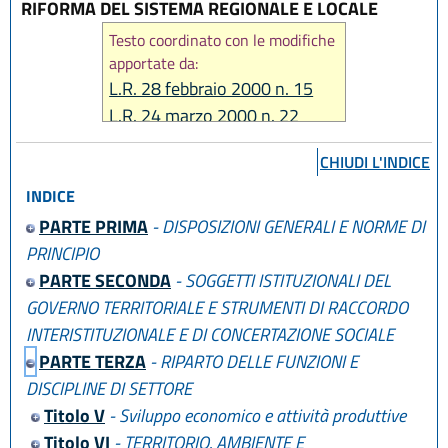
RIFORMA DEL SISTEMA REGIONALE E LOCALE
Testo coordinato con le modifiche
apportate da:
L.R. 28 febbraio 2000 n. 15
L.R. 24 marzo 2000 n. 22
L.R. 22 febbraio 2001 n. 5
CHIUDI L'INDICE
L.R. 26 aprile 2001 n. 11
L.R. 4 maggio 2001 n. 12
INDICE
L.R. 13 novembre 2001 n. 36
PARTE PRIMA
- DISPOSIZIONI GENERALI E NORME DI
L.R. 13 novembre 2001 n. 38
PRINCIPIO
L.R. 26 novembre 2001 n. 43
PARTE SECONDA
- SOGGETTI ISTITUZIONALI DEL
L.R. 25 novembre 2002 n. 31
GOVERNO TERRITORIALE E STRUMENTI DI RACCORDO
L.R. 19 dicembre 2002 n. 36
INTERISTITUZIONALE E DI CONCERTAZIONE SOCIALE
L.R. 12 marzo 2003 n. 2
PARTE TERZA
- RIPARTO DELLE FUNZIONI E
L.R. 31 marzo 2003 n. 7
DISCIPLINE DI SETTORE
L.R. 30 giugno 2003 n. 12
Titolo V
- Sviluppo economico e attività produttive
L.R. 4 dicembre 2003 n. 24
Titolo VI
- TERRITORIO, AMBIENTE E