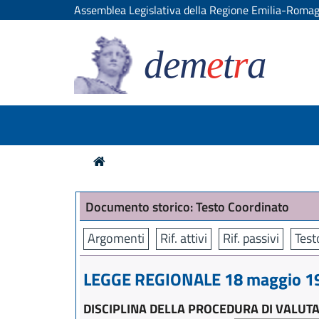
Assemblea Legislativa della Regione Emilia-Roma
dem
e
t
r
a
Documento storico: Testo Coordinato
Argomenti
Rif. attivi
Rif. passivi
Test
LEGGE REGIONALE 18 maggio 199
DISCIPLINA DELLA PROCEDURA DI VALUT