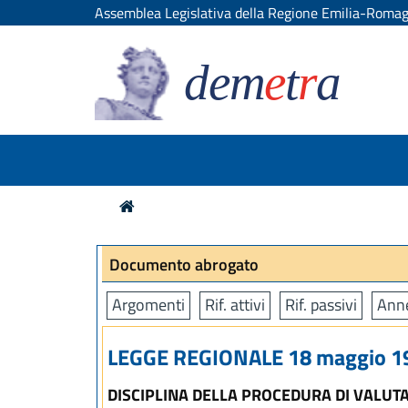
Assemblea Legislativa della Regione Emilia-Roma
dem
e
t
r
a
Documento abrogato
Argomenti
Rif. attivi
Rif. passivi
Anne
LEGGE REGIONALE 18 maggio 19
DISCIPLINA DELLA PROCEDURA DI VALUT