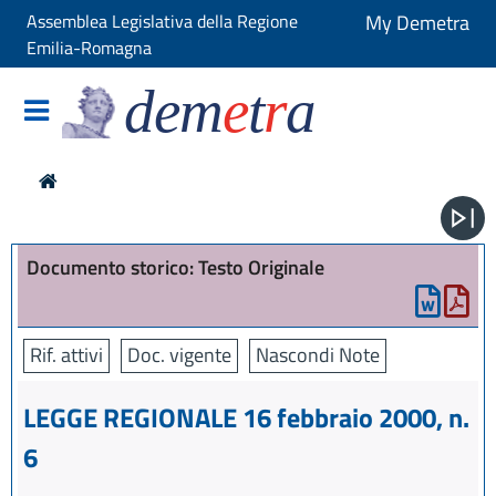
Assemblea Legislativa della Regione
My Demetra
Emilia-Romagna
dem
e
t
r
a
Documento storico: Testo Originale
Rif. attivi
Doc. vigente
Nascondi Note
LEGGE REGIONALE 16 febbraio 2000, n.
6