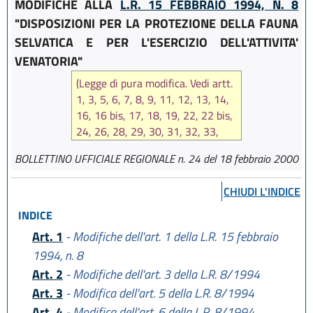
MODIFICHE ALLA
L.R. 15 FEBBRAIO 1994, N. 8
"DISPOSIZIONI PER LA PROTEZIONE DELLA FAUNA
SELVATICA E PER L'ESERCIZIO DELL'ATTIVITA'
VENATORIA"
(Legge di pura modifica. Vedi artt.
1, 3, 5, 6, 7, 8, 9, 11, 12, 13, 14,
16, 16 bis, 17, 18, 19, 22, 22 bis,
24, 26, 28, 29, 30, 31, 32, 33,
35, 36, 36 bis, 37, 38, 39 bis, 40,
BOLLETTINO UFFICIALE REGIONALE n. 24 del 18 febbraio 2000
41, 43, 44, 44 bis, 45, 45 bis, 46,
48, 50, 51, 52, 53, 54, 55, 56,
CHIUDI L'INDICE
59, 60, 61, 62, 64, rubrica
dell'art. 27 e rubrica del Capo V
INDICE
del Titolo I, e note alla legge, della
Art. 1
- Modifiche dell'art. 1 della L.R. 15 febbraio
L.R. 15 febbraio 1994 n. 8
1994, n. 8
)
Art. 2
- Modifiche dell'art. 3 della L.R. 8/1994
Art. 3
- Modifica dell'art. 5 della L.R. 8/1994
Art. 4
- Modifica dell'art. 6 della L.R. 8/1994