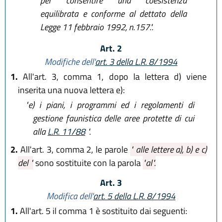
per consentire una coesistenza
equilibrata e conforme al dettato della
Legge 11 febbraio 1992, n.157.".
Art. 2
Modifiche dell'
art. 3 della L.R. 8/1994
1.
All'art. 3, comma 1, dopo la lettera d) viene
inserita una nuova lettera e):
"e)
i piani, i programmi ed i regolamenti di
gestione faunistica delle aree protette di cui
alla
L.R. 11/88
".
2.
All'art. 3, comma 2, le parole
" alle lettere a), b) e c)
del "
sono sostituite con la parola
"al".
Art. 3
Modifica dell'
art. 5 della L.R. 8/1994
1.
All'art. 5 il comma 1 è sostituito dai seguenti: