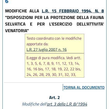
6
MODIFICHE ALLA
L.R. 15 FEBBRAIO 1994, N. 8
"DISPOSIZIONI PER LA PROTEZIONE DELLA FAUNA
SELVATICA E PER L'ESERCIZIO DELL'ATTIVITA'
VENATORIA"
Testo coordinato con le modifiche
apportate da:
L.R. 27 luglio 2007 n. 16
(Legge di pura modifica. Vedi artt.
1, 3, 5, 6, 7, 8, 9, 11, 12, 13, 14,
16, 16 bis, 17, 18, 19, 22, 22 bis,
24, 26, 28, 29, 30, 31, 32, 33,
35, 36, 36 bis, 37, 38, 39 bis, 40,
41, 43, 44, 44 bis, 45, 45 bis, 46,
TORNA AL DOCUMENTO
48, 50, 51, 52, 53, 54, 55, 56,
59, 60, 61, 62, 64, rubrica
Art. 2
dell'art. 27 e rubrica del Capo V
Modifiche dell'
art. 3 della L.R. 8/1994
del Titolo I, e note alla legge, della