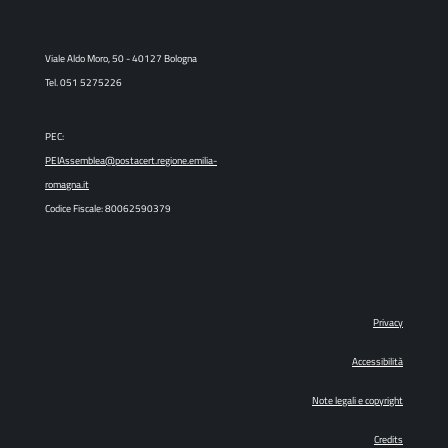
Viale Aldo Moro, 50 - 40127 Bologna
Tel. 051 5275226
PEC:
PEIAssemblea@postacert.regione.emilia-
romagna.it
Codice Fiscale: 80062590379
Privacy
Accessibilità
Note legali e copyright
Credits