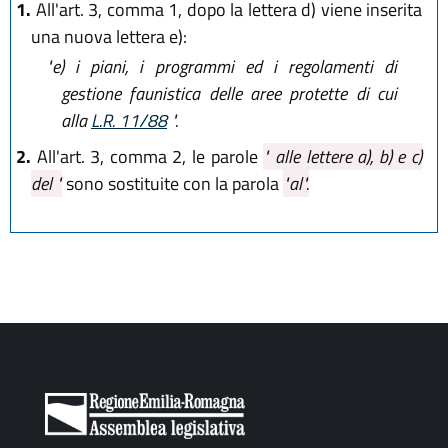
1.
All'art. 3, comma 1, dopo la lettera d) viene inserita
L.R. 15 febbraio 1994 n. 8
una nuova lettera e):
)
"e)
i piani, i programmi ed i regolamenti di
gestione faunistica delle aree protette di cui
alla
L.R. 11/88
".
2.
All'art. 3, comma 2, le parole
" alle lettere a), b) e c)
del "
sono sostituite con la parola
"al".