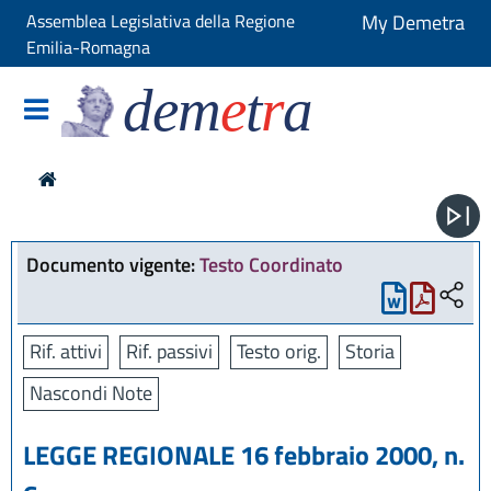
Assemblea Legislativa della Regione
My Demetra
Emilia-Romagna
dem
e
t
r
a
Documento vigente:
Testo Coordinato
Rif. attivi
Rif. passivi
Testo orig.
Storia
Nascondi Note
LEGGE REGIONALE 16 febbraio 2000, n.