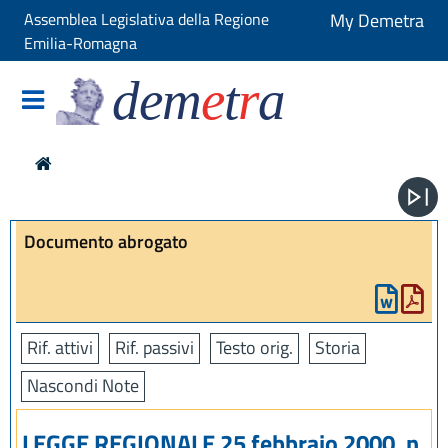
Assemblea Legislativa della Regione
My Demetra
Emilia-Romagna
dem
e
t
r
a
Documento abrogato
Rif. attivi
Rif. passivi
Testo orig.
Storia
Nascondi Note
LEGGE REGIONALE 25 febbraio 2000, n.