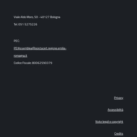
Viale Aldo Moro, 50 - 40127 Bologna
Tel. 051 5275226
PEC:
PEIAssemblea@postacert.regione.emilia-
romagna.it
Codice Fiscale: 80062590379
Privacy
Accessibilità
Note legali e copyright
Credits