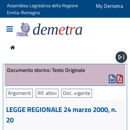
Assemblea Legislativa della Regione
My Demetra
Emilia-Romagna
dem
e
t
r
a
Documento storico: Testo Originale
Argomenti
Rif. attivi
Doc. vigente
LEGGE REGIONALE 24 marzo 2000, n.
20